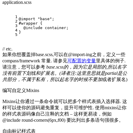
application.scss
1
@import "base";
2
#wrapper {
3
  @include container;
4
}
5
// etc.
如果你想覆盖掉base.scss,可以在@import-ing之前，定义一些
compass/framework 常量. 请参见
可配置的变量
里具体的例子.
请注意，您可以参考
base.scss的，因为它是局部的,所以名字
没有前置下划线和扩展名。(译者注:这里意思就是partial是公
共部分，不属于私有，所以起名字的时候不要加
或者扩展名)
编写自定义Mixins
Mixins让你通过一条命令就可以把多个样式表插入选择器. 这
样可以使你的源码避免重复，提升可维护性. 使用mixins让你
的样式表源码像自己注释的文档 – 这样更易读，例如
@include round-corners(6px,f00) 要比列出多条语句强很多。
自由标记样式表