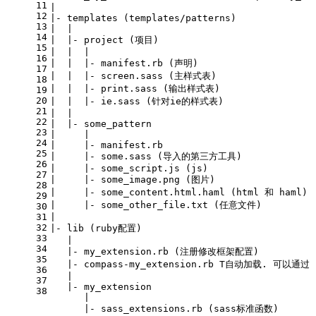
11
|
12
|- templates (templates/patterns)
13
|  |
14
|  |- project (项目)
15
|  |  |
16
|  |  |- manifest.rb (声明)
17
|  |  |- screen.sass (主样式表)
18
|  |  |- print.sass (输出样式表)
19
20
|  |  |- ie.sass (针对ie的样式表)
21
|  |
22
|  |- some_pattern
23
|     |
24
|     |- manifest.rb
25
|     |- some.sass (导入的第三方工具)
26
|     |- some_script.js (js)
27
|     |- some_image.png (图片)
28
|     |- some_content.html.haml (html 和 haml)
29
|     |- some_other_file.txt (任意文件)
30
31
|
32
|- lib (ruby配置)
33
   |
34
   |- my_extension.rb (注册修改框架配置)
35
   |- compass-my_extension.rb T自动加载. 可以通过
36
   |
37
   |- my_extension
38
      |
      |- sass_extensions.rb (sass标准函数)