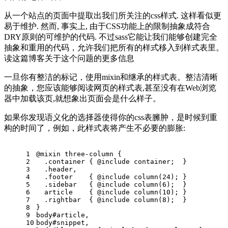
从一个站点的页面中提取出我们所关注的css样式. 这样看似更
易于维护. 然而, 事实上, 由于CSS功能上的限制抽象成符合
DRY原则的可维护的代码. 不过sass它能让我们能够创建完全
抽象和重用的代码，允许我们把所有的样式移入到样式表里。
读这篇博客关于这个问题的更多信息
一旦你有整洁的标记，使用mixin和继承的样式表。整洁清晰
的抽象，您应该能够阅读网页的样式表,甚至没有在Web浏览
器中加载该页,就想象出页面会是什么样子。
如果你发现语义化的选择器使得你的css表臃肿，是时候到重
构的时间了，例如，此样式表将产生不必要的膨胀:
1
@mixin three-column {
2
  .container { @include container;  }
3
  .header,
4
  .footer    { @include column(24); }
5
  .sidebar   { @include column(6);  }
6
  article    { @include column(10); }
7
  .rightbar  { @include column(8);  }
8
}
9
body#article,
10
body#snippet,