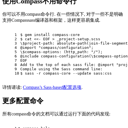
使用Compass不用命令行
你可以不用compass命令行. 在一些情况下, 对于一些不是明确
支持Compasssass编译器和框架，这样更容易集成.
1
$ gem install compass-core
2
$ cat <<- EOF > _project-setup.scss
3
\$project-path: absolute-path(join-file-segment
4
@
import
"compass/configuration"
;
5
\$compass-options: (http_path: 
"/"
);
6
@include compass-configuration(\$compass-option
7
EOF
8
Add to the top 
of
 each sass file: @
import
"proj
9
Compile using the Sass command line:
10
$ sass -r compass-core --update sass:css
详情请读:
Compass’s Sass-based配置选项
.
更多配置命令
所有compass命令的文档可以通过运行下面的代码发现: