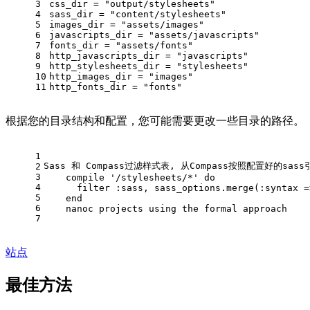
3
css_dir = 
"output/stylesheets"
4
sass_dir = 
"content/stylesheets"
5
images_dir = 
"assets/images"
6
javascripts_dir = 
"assets/javascripts"
7
fonts_dir = 
"assets/fonts"
8
http_javascripts_dir = 
"javascripts"
9
http_stylesheets_dir = 
"stylesheets"
10
http_images_dir = 
"images"
11
http_fonts_dir = 
"fonts"
根据您的目录结构和配置，您可能需要更改一些目录的路径。
1
Sass 和 Compass过滤样式表, 从Compass按照配置好的sas
2
3
    compile 
'/stylesheets/*'
do
4
      filter 
:sass
, sass_options.merge(
:syntax
 =
5
end
6
    nanoc projects using the formal approach
7
站点
最佳方法