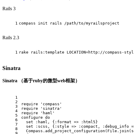
Rails 3
1
compass init rails /path/to/myrailsproject
Rails 2.3
1
rake 
rails:
template LOCATION=
http:
/
/compass-styl
Sinatra
Sinatra （基于ruby的微型web框架）
1
2
require
'compass'
3
require
'sinatra'
4
require
'haml'
5
configure 
do
6
  set 
:haml
, {
:format
 => 
:html5
}
7
  set 
:scss
, {
:style
 => 
:compact
, 
:debug_info
 =
8
  Compass.add_project_configuration(File.join(s
9