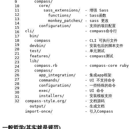
      compass/
9
        core/
10
11
          sass_extensions/  - 增强 Sass
12
            functions/      - Sass函数 
13
            monkey_patches/ - sass 更改
14
        configuration/      - 支持的项目配置
15
  cli/                      - compass命令行
16
    bin/
17
18
      compass               - CLI 可执行文件
19
    devbin/                 - 安装包后的脚本文件
20
    test/                   - 单元测试
21
    features/               - compass测试
22
    lib/
23
      compass.rb            - compass-core rub
24
      compass/
25
26
        app_integration/    - 集成app框架
27
        commands/           - UI 不支持命令
28
        configuration/      - 一些特殊的命令
29
        exec/               - UI 命令
30
        installers/         - 安装模板支持
31
32
  compass-style.org/        - 文档源码
    output/                 - 生成文档
import
-once/              - 引入Compass
一般哲学(其实就是规范)