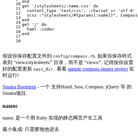
end
10
get 
'/stylesheets/:name.css'
do
11
  content_type 
'text/css'
, 
:charset
 => 
'utf-8'
12
  scss 
:
"stylesheets/
#{params[
:name
]}
"
, Compass
13
end
14
get 
'/'
do
15
  haml 
:index
16
end
17
18
假设你保存配置文件到
. 如果你保存样式
config/compass.rb
表到 “views/stylesheets/” 目录，而不是 “views/”, 记得按你设置
好的配置更新
. 看看
sample compass-sinatra project
实
sass_dir
时运行!
Sinatra Bootstrap
- 一个 支持Haml, Sass, Compass, jQuery 等 的
Sinatra项目.
nanoc
nanoc 是一个用 Ruby 实现的静态网页产生工具
最小集成: 只需要拖他进去