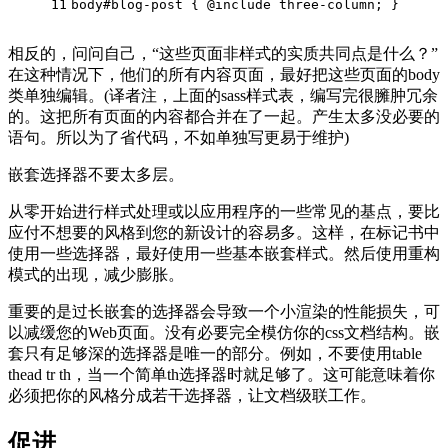
11
body#blog-post { @include three-column; }
相反的，问问自己，“这些页面非样式的实质共同点是什么？”
在这种情况下，他们的所有内容页面，最好把这些页面的body
类单独编辑。(译者注，上面的sass样式表，编写完很臃肿冗余
的。这把所有页面的内容都合并在了一起。产生太多没必要的
语句。所以为了省代码，不如单独写更易于维护)
嵌套选择器不要太多层。
从零开始进行样式处理或以应用程序的一些常见的基点，要比
应付不想要的风格到您的新设计的容易多。这样，在标记书中
使用一些选择器，最好使用一些基本嵌套样式。然后使用重构
模式的出现，减少膨胀。
重要的是过长嵌套的选择器会导致一个小渲染的性能损失，可
以减缓您的Web页面。没有必要完全模仿你的css文档结构。嵌
套只有足够深的选择器是唯一的部分。例如，不要使用table
thead tr th，当一个简单th选择器时就足够了。这可能意味着你
必须把你的风格分成若干选择器，让文档级联工作。
促进