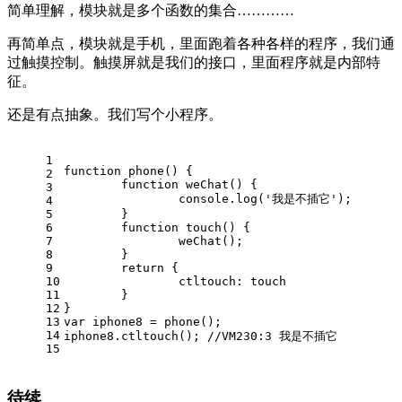
简单理解，模块就是多个函数的集合…………
再简单点，模块就是手机，里面跑着各种各样的程序，我们通
过触摸控制。触摸屏就是我们的接口，里面程序就是内部特
征。
还是有点抽象。我们写个小程序。
1
function
phone
(
) 
{
2
function
weChat
(
) 
{
3
console
.log(
'我是不插它'
);
4
5
	}
6
function
touch
(
) 
{
7
		weChat();
8
	}
9
return
 {
10
ctltouch
: touch
11
	}
12
} 
13
var
 iphone8 = phone();
14
iphone8.ctltouch(); 
//VM230:3 我是不插它
15
待续